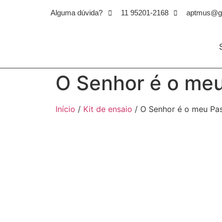
Alguma dúvida?
11 95201-2168
aptmus@g
O Senhor é o meu
Início
/
Kit de ensaio
/ O Senhor é o meu Pas