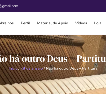
@gmail.com
obre nós
Perfil
Material de Apoio
Vídeos
Loja
o há outro Deus – Partit
Início
/
Kit de ensaio
/ Não há outro Deus – Partitura