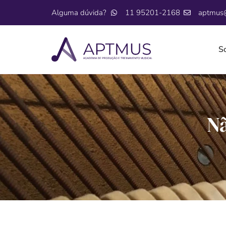
Alguma dúvida?
11 95201-2168
aptmus
S
Nã