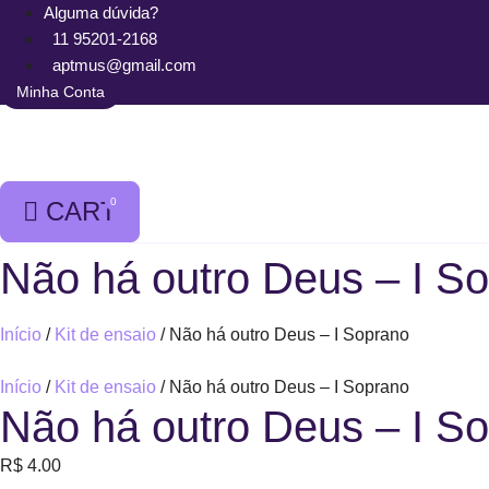
Ir
Alguma dúvida?
para
11 95201-2168
o
aptmus@gmail.com
conteúdo
Minha Conta
0
CART
Não há outro Deus – I S
Início
/
Kit de ensaio
/ Não há outro Deus – I Soprano
Início
/
Kit de ensaio
/ Não há outro Deus – I Soprano
Não há outro Deus – I S
R$
4.00