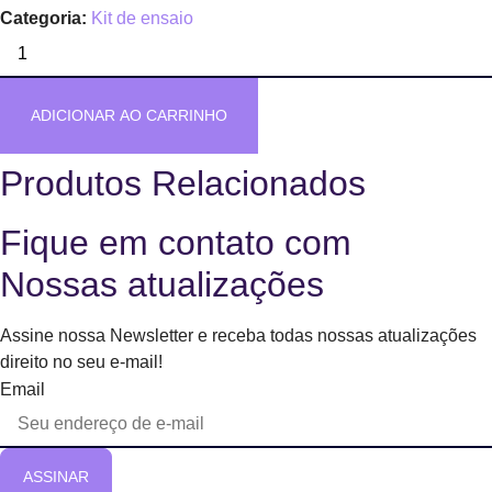
Categoria:
Kit de ensaio
Não
há
outro
Deus
-
ADICIONAR AO CARRINHO
I
Soprano
quantidade
Produtos Relacionados
Fique em contato com
Nossas atualizações
Assine nossa Newsletter e receba todas nossas atualizações
direito no seu e-mail!
Email
ASSINAR