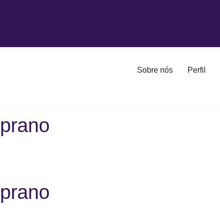
Sobre nós
Perfil
oprano
oprano