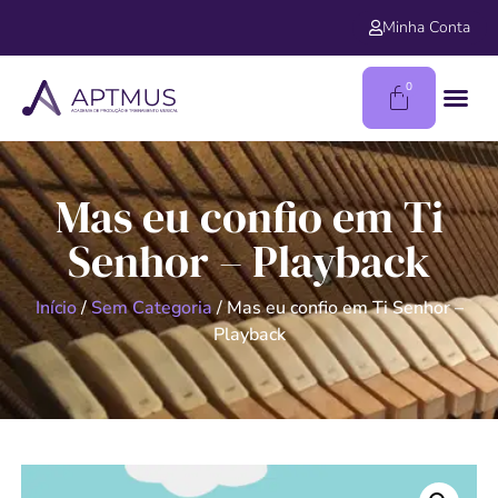
Minha Conta
0
Mas eu confio em Ti
Senhor – Playback
Início
/
Sem Categoria
/ Mas eu confio em Ti Senhor –
Playback