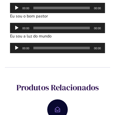
Tocador
00:00
00:00
de
Eu sou o bom pastor
áudio
Tocador
00:00
00:00
de
Eu sou a luz do mundo
áudio
Tocador
00:00
00:00
de
áudio
Produtos Relacionados