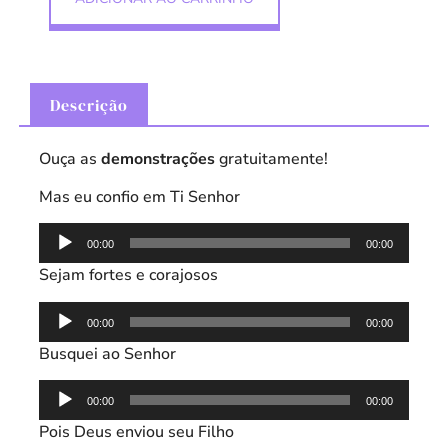
Descrição
Ouça as
demonstrações
gratuitamente!
Mas eu confio em Ti Senhor
Tocador
00:00
00:00
de
Sejam fortes e corajosos
áudio
Tocador
00:00
00:00
de
Busquei ao Senhor
áudio
Tocador
00:00
00:00
de
Pois Deus enviou seu Filho
áudio