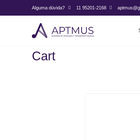
Alguma dúvida?
11 95201-2168
aptmus@g
Cart